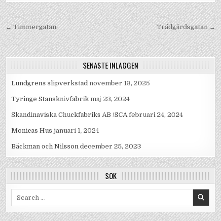
Inläggsnavigering
← Timmergatan
Trädgårdsgatan →
SENASTE INLÄGGEN
Lundgrens slipverkstad
november 13, 2025
Tyringe Stansknivfabrik
maj 23, 2024
Skandinaviska Chuckfabriks AB /SCA
februari 24, 2024
Monicas Hus
januari 1, 2024
Bäckman och Nilsson
december 25, 2023
SÖK
Search
for: