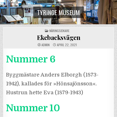
Skip
to
TYRINGE MUSEUM
content
POSTED
NÄRINGSIDKARE
IN
Ekebacksvägen
ADMIN
APRIL 22, 2021
Nummer 6
Byggmästare Anders Elborgh (1873-
1942), kallades för »Hönsajönsson«.
Hustrun hette Eva (1879-1943)
Nummer 10