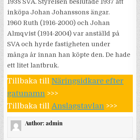
1938 SVA. Styrelsen beslutade 1937 att
inköpa Johan Johanssons ängar.
1960 Ruth (1916-2000) och Johan
Almqvist (1914-2004) var anställd på
SVA och hyrde fastigheten under
många år innan han köpte den. De hade
ett litet lantbruk.
Tillbaka till
Näringsidkare efter
gatunamn
>>>
Tillbaka till
Anslagstavlan
>>>
Author:
admin