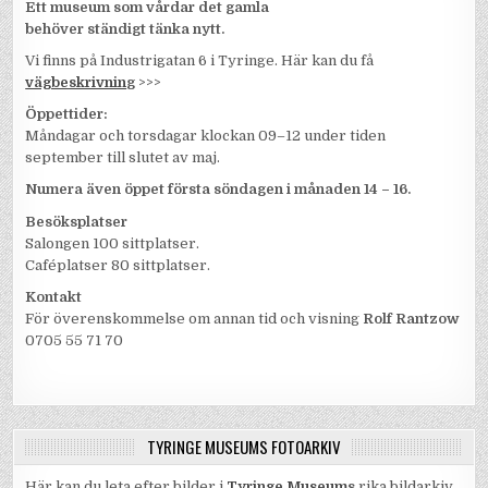
Ett museum som vårdar det gamla
behöver ständigt tänka nytt.
Vi finns på Industrigatan 6 i Tyringe. Här kan du få
vägbeskrivnin
g
>>>
Öppettider:
Måndagar och torsdagar klockan 09–12 under tiden
september till slutet av maj.
Numera även öppet första söndagen i månaden 14 – 16.
Besöksplatser
Salongen 100 sittplatser.
Caféplatser 80 sittplatser.
Kontakt
För överenskommelse om annan tid och visning
Rolf Rantzow
0705 55 71 70
TYRINGE MUSEUMS FOTOARKIV
Här kan du leta efter bilder i
Tyringe Museum
s
rika bildarkiv