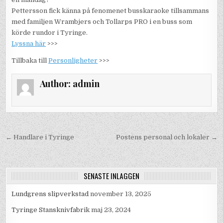
Pettersson fick känna på fenomenet busskaraoke tillsammans
med familjen Wrambjers och Tollarps PRO i en buss som
körde rundor i Tyringe.
Lyssna här
>>>
Tillbaka till
Personligheter
>>>
Author:
admin
Inläggsnavigering
← Handlare i Tyringe
Postens personal och lokaler →
SENASTE INLÄGGEN
Lundgrens slipverkstad
november 13, 2025
Tyringe Stansknivfabrik
maj 23, 2024