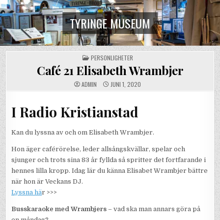
Skip
to
TYRINGE MUSEUM
content
POSTED
PERSONLIGHETER
IN
Café 21 Elisabeth Wrambjer
ADMIN
JUNI 1, 2020
I Radio Kristianstad
Kan du lyssna av och om Elisabeth Wrambjer.
Hon äger caférörelse, leder allsångskvällar, spelar och
sjunger och trots sina 83 år fyllda så spritter det fortfarande i
hennes lilla kropp. Idag lär du känna Elisabet Wrambjer bättre
när hon är Veckans DJ.
Lyssna hä
r >>>
Busskaraoke med Wrambjers
– vad ska man annars göra på
en måndag?