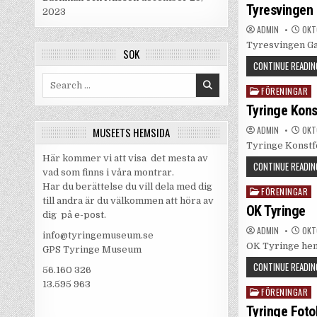
in
Tyresvingen
2023
ADMIN
OKTO
Tyresvingen G
SÖK
CONTINUE READIN
Search
FÖRENINGAR
Posted
for:
in
Tyringe Kons
ADMIN
OKTO
MUSEETS HEMSIDA
Tyringe Konstf
Här kommer vi att visa det mesta av
CONTINUE READIN
vad som finns i våra montrar.
Har du berättelse du vill dela med dig
FÖRENINGAR
Posted
till andra är du välkommen att höra av
in
OK Tyringe
dig på e-post.
ADMIN
OKTO
info@tyringemuseum.se
OK Tyringe hem
GPS Tyringe Museum
CONTINUE READIN
56.160 326
13.595 963
FÖRENINGAR
Posted
in
Tyringe Foto