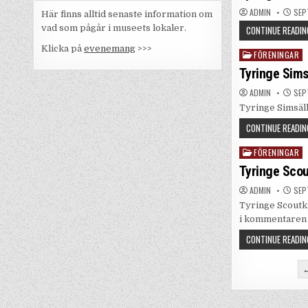
ADMIN
SEP
Här finns alltid senaste information om
vad som pågår i museets lokaler.
CONTINUE READIN
Klicka på
evenemang
>>>
FÖRENINGAR
Posted
in
Tyringe Sims
ADMIN
SEP
Tyringe Simsäll
CONTINUE READIN
FÖRENINGAR
Posted
in
Tyringe Sco
ADMIN
SEP
Tyringe Scoutk
i kommentaren 
CONTINUE READIN
Inläggs
←