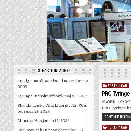
Skip
to
content
SENASTE INLÄGGEN
Lundgrens slipverkstad
november 13,
FÖRENINGAR
Posted
2025
in
PRO Tyringe
Tyringe Stansknivfabrik
maj 23, 2024
ADMIN
OKTO
Skandinaviska Chuckfabriks AB /SCA
PRO Tyringe he
februari 24, 2024
CONTINUE READIN
Monicas Hus
januari 1, 2024
FÖRENINGAR
Posted
Bäckman och Nilsson
december 25,