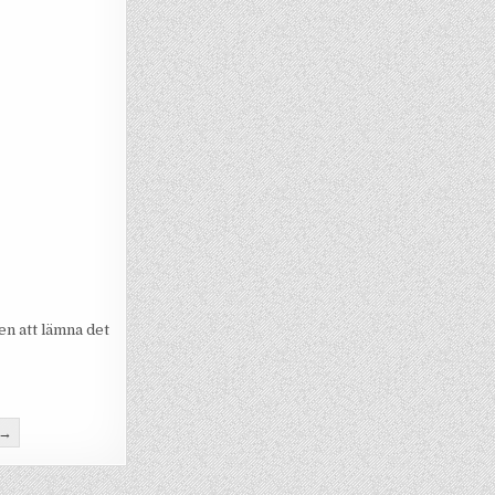
n att lämna det
 →