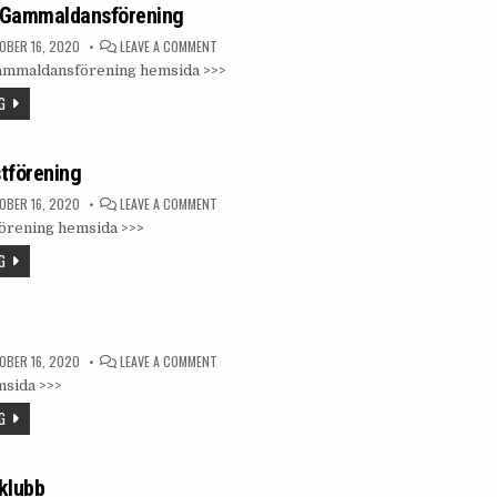
 Gammaldansförening
ON
BER 16, 2020
LEAVE A COMMENT
TYRESVINGEN
ammaldansförening hemsida >>>
GAMMALDANSFÖRENING
G
tförening
ON
BER 16, 2020
LEAVE A COMMENT
TYRINGE
örening hemsida >>>
KONSTFÖRENING
G
ON
BER 16, 2020
LEAVE A COMMENT
OK
sida >>>
TYRINGE
G
klubb