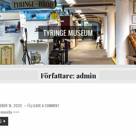
TYRINGE MUSEUM
Författare:
admin
ON
BER 16, 2020
LEAVE A COMMENT
PRO
msida >>>
TYRINGE
G