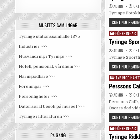
ADMIN
OKTO
Tyringe Fotokl
CONTINUE READIN
MUSEETS SAMLINGAR
FÖRENINGAR
Posted
Tyringe stationssamhälle 1875
in
Tyringe Spor
Industrier >>>
ADMIN
OKTO
Husvandring i Tyringe >>>
Tyringe Sportf
CONTINUE READIN
Hotell, pensionat, vårdhem >>>
Näringsidkare >>>
TYRINGE HANT
Posted
in
Perssons Ca
Föreningar >>>
ADMIN
OKT
Personligheter >>>
Perssons Café, 
Datoriserat besök på museet >>>
Oscars död vid
CONTINUE READIN
Tyringe i litteraturen >>>
FÖRENINGAR
Posted
PÅ GÅNG
in
Tyringe Ridk