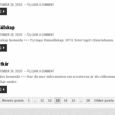
ON
TEMBER 28, 2020
LEAVE A COMMENT
TYRINGE
RIDKLUBB
G
ällskap
ON
TEMBER 28, 2020
LEAVE A COMMENT
TYRINGE
skap hemsida >>> Tyringe Simsällskap, 1973, fotot tagit i Simrishamn.
SIMSÄLLSKAP
G
utkår
ON
TEMBER 26, 2020
LEAVE A COMMENT
TYRINGE
års hemsida >>> Har du mer information om scouterna är du välkomme
SCOUTKÅR
här under.
G
navigering
 Newer posts
1
…
11
12
13
14
15
…
18
Older posts