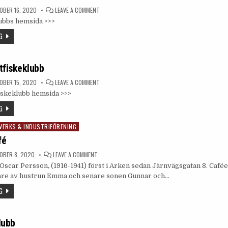
ON
BER 16, 2020
LEAVE A COMMENT
TYRINGE
ubbs hemsida >>>
FOTOKLUBB
G
tfiskeklubb
ON
BER 15, 2020
LEAVE A COMMENT
TYRINGE
iskeklubb hemsida >>>
SPORTFISKEKLUBB
G
VERKS & INDUSTRIFÖRENING
fé
ON
OBER 8, 2020
LEAVE A COMMENT
PERSSONS
Oscar Persson, (1916-1941) först i Arken sedan Järnvägsgatan 8. Cafée
CAFÉ
are av hustrun Emma och senare sonen Gunnar och…
G
lubb